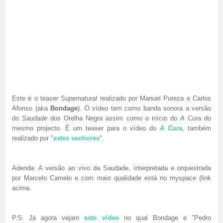
Este é o teaser
Supernatural
realizado por Manuel Pureza e Carlos
Afonso (aka
Bondage
). O vídeo tem como banda sonora a versão
do
Saudade
dos Orelha Negra assim como o início do
A Cura
do
mesmo projecto. É um teaser para o vídeo do
A Cura
, também
realizado por "
estes senhores
".
Adenda: A versão ao vivo da Saudade, interpretada e orquestrada
por Marcelo Camelo e com mais qualidade está no myspace (link
acima.
P.S. Já agora vejam
este vídeo
no qual Bondage e "Pedro