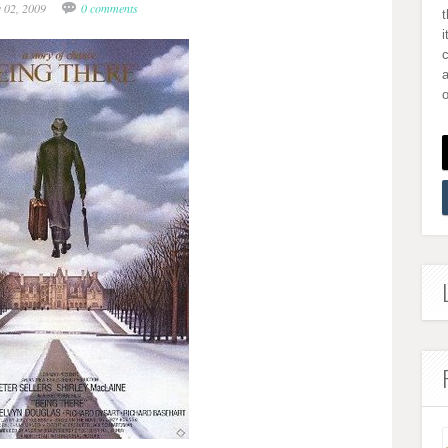
y 02, 2009
0 comments
i
a
o