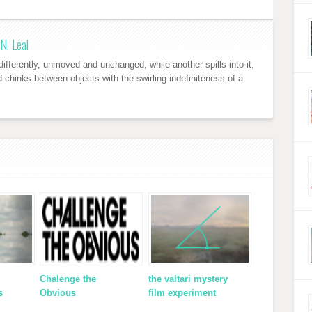
N. Leal
ifferently, unmoved and unchanged, while another spills into it,
nd chinks between objects with the swirling indefiniteness of a
Chalenge the
the valtari mystery
s
Obvious
film experiment