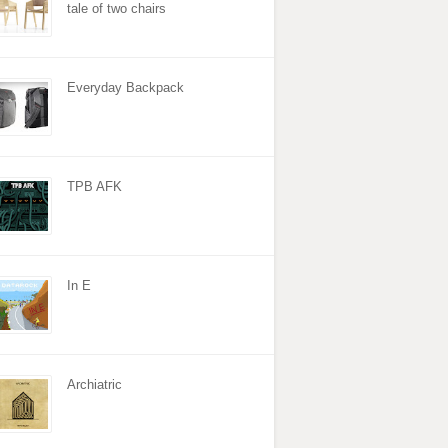
tale of two chairs
Everyday Backpack
TPB AFK
In E
Archiatric