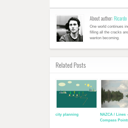
About author:
Ricardo 
One world continues ind
filling all the cracks a
wanton becoming.
Related Posts
city planning
NAZCA / Lines -
Compass Point