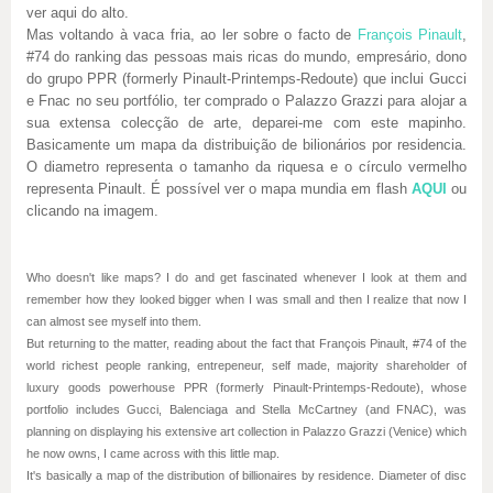
ver aqui do alto.
Mas voltando à vaca fria, ao ler sobre o facto de
François Pinault
,
#74 do ranking das pessoas mais ricas do mundo, empresário, dono
do grupo PPR (formerly Pinault-Printemps-Redoute) que inclui Gucci
e Fnac no seu portfólio, ter comprado o Palazzo Grazzi para alojar a
sua extensa colecção de arte, deparei-me com este mapinho.
Basicamente um mapa da distribuição de bilionários por residencia.
O diametro representa o tamanho da riquesa e o círculo vermelho
representa Pinault. É possível ver o mapa mundia em flash
AQUI
ou
clicando na imagem.
Who doesn't like maps? I do and get fascinated whenever I look at them and
remember how they looked bigger when I was small and then I realize that now I
can almost see myself into them.
But returning to the matter, reading about the fact that
François Pinault
, #74 of the
world richest people ranking, entrepeneur, self made, majority shareholder of
luxury goods powerhouse PPR (formerly Pinault-Printemps-Redoute), whose
portfolio includes Gucci, Balenciaga and Stella McCartney (and FNAC), was
planning on displaying his extensive art collection in Palazzo Grazzi (Venice) which
he now owns, I came across with this little map.
It's basically a map of the distribution of billionaires by residence. Diameter of disc