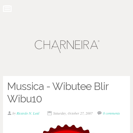
Mussica - Wibutee Blir
Wibu10
by
Ricardo N. Leal
Saturday, October 27, 2007
0 comments