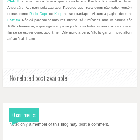
Club 8
é uma banda Sueca que consiste em Karolina Komstedt e Johan
Angergård. Assinam pela Labrador Records que, para quem não sabe, contém
nomes como
Radio Dept.
ou
Koop
no seu cardápio. Visitem a pagina deles no
Last.fm
. Não dá para sacar ambums inteiros, só 3 músicas, mas os albums são
100% streamable, o que significa que se pode ouvir todas as músicas do início ao
fim se se estiver conectado à net. Vale muito a pena. Vão lançar um novo album
até ao final do ano.
No related post available
0 comments:
Note: only a member of this blog may post a comment.