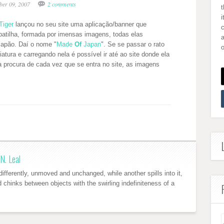
ber 09, 2007
2 comments
i
Tiger
lançou no seu site uma aplicação/banner que
patilha, formada por imensas imagens, todas elas
a
Japão. Daí o nome "
Made
Of
Japan
". Se se passar o rato
o
tura e carregando nela é possível ir até ao site donde ela
 procura de cada vez que se entra no site, as imagens
N. Leal
ifferently, unmoved and unchanged, while another spills into it,
nd chinks between objects with the swirling indefiniteness of a