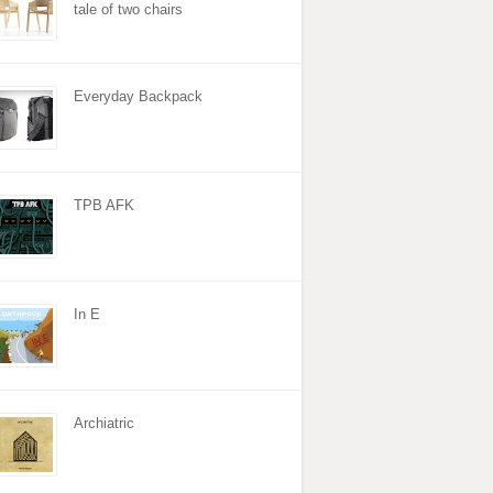
tale of two chairs
Everyday Backpack
TPB AFK
In E
Archiatric