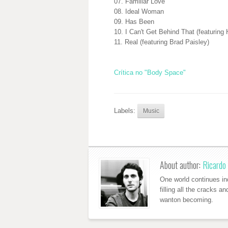
07. Familiar Love
08. Ideal Woman
09. Has Been
10. I Can't Get Behind That (featuring 
11. Real (featuring Brad Paisley)
Crítica no "Body Space"
Labels:
Music
About author:
Ricardo 
One world continues ind
filling all the cracks a
wanton becoming.