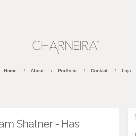
Home
About
Portfolio
Contact
Loja
/
/
/
/
iam Shatner - Has