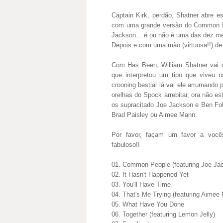
Captain Kirk, perdão, Shatner abre 
com uma grande versão do Common P
Jackson... é ou não é uma das dez me
Depois e com uma mão (virtuosa!!) de B
Com Has Been, William Shatner vai c
que interpretou um tipo que viveu 
crooning bestial lá vai ele arrumando 
orelhas do Spock arrebitar, ora não e
os supracitado Joe Jackson e Ben Fol
Brad Paisley ou Aimee Mann.
Por favor, façam um favor a vocês 
fabuloso!!
01. Common People (featuring Joe Ja
02. It Hasn't Happened Yet
03. You'll Have Time
04. That's Me Trying (featuring Aimee
05. What Have You Done
06. Together (featuring Lemon Jelly)