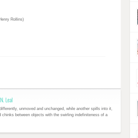
Henry Rollins)
N. Leal
ifferently, unmoved and unchanged, while another spills into it,
nd chinks between objects with the swirling indefiniteness of a