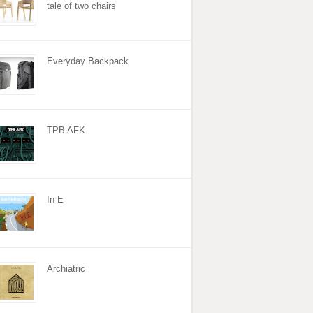
tale of two chairs
Everyday Backpack
TPB AFK
In E
Archiatric