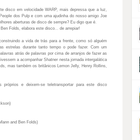
este disco em velocidade WARP, mais depressa que a luz,
eople dos Pulp e com uma ajudinha do nosso amigo Joe
lhores aberturas de disco de sempre? Eu digo que é.
en Folds, elabora este disco... de arrepiar!
onstruindo a vida de trás para a frente, como só alguém
nas estrelas durante tanto tempo o pode fazer. Com um
palavras atrás de palavras por cima de arranjos de fazer as
stivessem a acompanhar Shatner nesta jornada intergalática
ds, mas também os britânicos Lemon Jelly, Henry Rollins,
próprios e deixem-se teletransportar para este disco
ckson)
 Mann and Ben Folds)