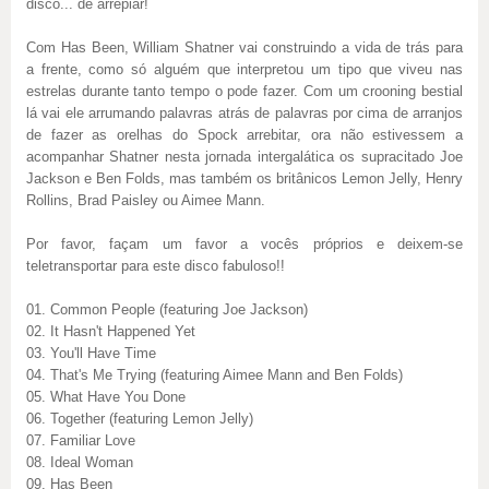
disco... de arrepiar!
Com Has Been, William Shatner vai construindo a vida de trás para
a frente, como só alguém que interpretou um tipo que viveu nas
estrelas durante tanto tempo o pode fazer. Com um crooning bestial
lá vai ele arrumando palavras atrás de palavras por cima de arranjos
de fazer as orelhas do Spock arrebitar, ora não estivessem a
acompanhar Shatner nesta jornada intergalática os supracitado Joe
Jackson e Ben Folds, mas também os britânicos Lemon Jelly, Henry
Rollins, Brad Paisley ou Aimee Mann.
Por favor, façam um favor a vocês próprios e deixem-se
teletransportar para este disco fabuloso!!
01. Common People (featuring Joe Jackson)
02. It Hasn't Happened Yet
03. You'll Have Time
04. That's Me Trying (featuring Aimee Mann and Ben Folds)
05. What Have You Done
06. Together (featuring Lemon Jelly)
07. Familiar Love
08. Ideal Woman
09. Has Been