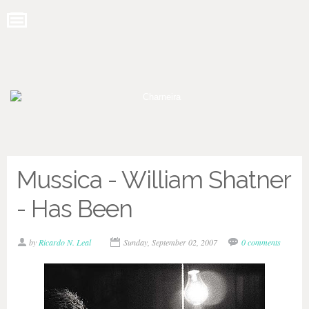
Mussica - William Shatner
- Has Been
by
Ricardo N. Leal
Sunday, September 02, 2007
0 comments