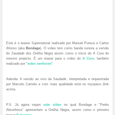
Este é o teaser
Supernatural
realizado por Manuel Pureza e Carlos
Afonso (aka
Bondage
). O vídeo tem como banda sonora a versão
do
Saudade
dos Orelha Negra assim como o início do
A Cura
do
mesmo projecto. É um teaser para o vídeo do
A Cura
, também
realizado por "
estes senhores
".
Adenda: A versão ao vivo da Saudade, interpretada e orquestrada
por Marcelo Camelo e com mais qualidade está no myspace (link
acima.
P.S. Já agora vejam
este vídeo
no qual Bondage e "Pedro
Abrunhosa" apresentam a Orelha Negra, assim como o primeiro
teaser
Futurama
.