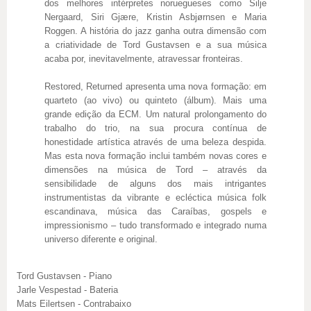
dos melhores intérpretes noruegueses como Silje
Nergaard, Siri Gjære, Kristin Asbjørnsen e Maria
Roggen. A história do jazz ganha outra dimensão com
a criatividade de Tord Gustavsen e a sua música
acaba por, inevitavelmente, atravessar fronteiras.
Restored, Returned apresenta uma nova formação: em
quarteto (ao vivo) ou quinteto (álbum). Mais uma
grande edição da ECM. Um natural prolongamento do
trabalho do trio, na sua procura contínua de
honestidade artística através de uma beleza despida.
Mas esta nova formação inclui também novas cores e
dimensões na música de Tord – através da
sensibilidade de alguns dos mais intrigantes
instrumentistas da vibrante e ecléctica música folk
escandinava, música das Caraíbas, gospels e
impressionismo – tudo transformado e integrado numa
universo diferente e original.
Tord Gustavsen - Piano
Jarle Vespestad - Bateria
Mats Eilertsen - Contrabaixo